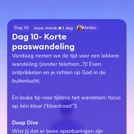
Dag 10
Marlies
Jouw streak:
🔥
1
dag
Dag 10- Korte 
paaswandeling 
Vandaag nemen we de tijd voor een lekkere 
wandeling (zonder telefoon…?)! Even 
ontprikkelen en je richten op God in de 
buitenlucht.
En leuke tip voor tijdens het wandelen: focus 
op één kleur (‘bloedrood’?)
Deep Dive
Wist jij dat er twee openbaringen zijn 